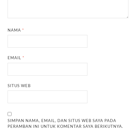
NAMA
*
EMAIL
*
SITUS WEB
SIMPAN NAMA, EMAIL, DAN SITUS WEB SAYA PADA
PERAMBAN INI UNTUK KOMENTAR SAYA BERIKUTNYA.