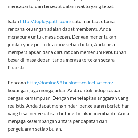
mencapai tujuan tersebut dalam waktu yang tepat.
Salah
http://deploy.pathf.com/
satu manfaat utama
rencana keuangan adalah dapat membantu Anda
menabung untuk masa depan. Dengan menentukan
jumlah yang perlu ditabung setiap bulan, Anda bisa
mempersiapkan dana darurat dan memenuhi kebutuhan
besar di masa depan, tanpa merasa tertekan secara
finansial.
Rencana
http://domino99.businesscollective.com/
keuangan juga mengajarkan Anda untuk hidup sesuai
dengan kemampuan. Dengan menetapkan anggaran yang
realistis, Anda dapat menghindari pengeluaran berlebihan
yang bisa menyebabkan hutang. Ini akan membantu Anda
menjaga keseimbangan antara pendapatan dan
pengeluaran setiap bulan.