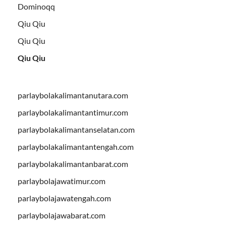
Dominoqq
Qiu Qiu
Qiu Qiu
Qiu Qiu
parlaybolakalimantanutara.com
parlaybolakalimantantimur.com
parlaybolakalimantanselatan.com
parlaybolakalimantantengah.com
parlaybolakalimantanbarat.com
parlaybolajawatimur.com
parlaybolajawatengah.com
parlaybolajawabarat.com