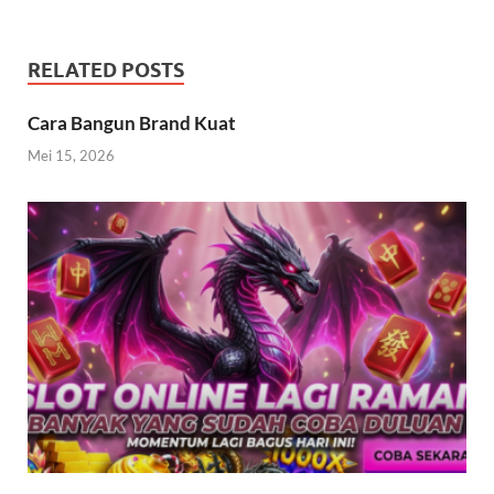
RELATED POSTS
Cara Bangun Brand Kuat
Mei 15, 2026