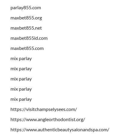
parlay855.com
maxbet855.org
maxbet855.net
maxbet855id.com
maxbet855.com
mix parlay
mix parlay
mix parlay
mix parlay
mix parlay
https://visitchampselysees.com/
https://www.angleorthodontist.org/
https://www.authenticbeautysalonandspa.com/