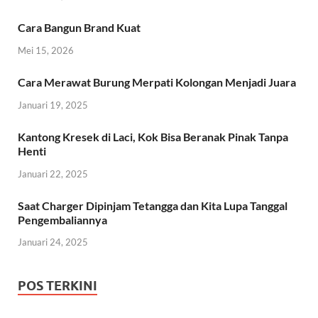
Cara Bangun Brand Kuat
Mei 15, 2026
Cara Merawat Burung Merpati Kolongan Menjadi Juara
Januari 19, 2025
Kantong Kresek di Laci, Kok Bisa Beranak Pinak Tanpa
Henti
Januari 22, 2025
Saat Charger Dipinjam Tetangga dan Kita Lupa Tanggal
Pengembaliannya
Januari 24, 2025
POS TERKINI