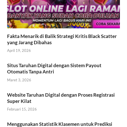
Fakta Menarik di Balik Strategi Kritis Black Scatter
yang Jarang Dibahas
April 19, 2026
Situs Taruhan Digital dengan Sistem Payout
Otomatis Tanpa Antri
Maret 3, 2026
Website Taruhan Digital dengan Proses Registrasi
Super Kilat
Februari 15, 2026
Menggunakan Statistik Klasemen untuk Prediksi