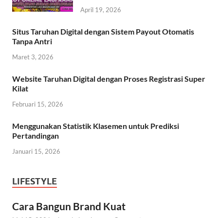
April 19, 2026
Situs Taruhan Digital dengan Sistem Payout Otomatis
Tanpa Antri
Maret 3, 2026
Website Taruhan Digital dengan Proses Registrasi Super
Kilat
Februari 15, 2026
Menggunakan Statistik Klasemen untuk Prediksi
Pertandingan
Januari 15, 2026
LIFESTYLE
Cara Bangun Brand Kuat