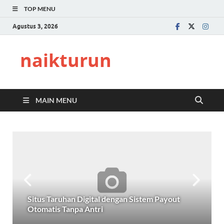
TOP MENU
Agustus 3, 2026
naikturun
MAIN MENU
Situs Taruhan Digital dengan Sistem Payout
Otomatis Tanpa Antri