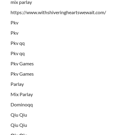
mix parlay
https://www.withshiveringheartswewait.com/
Pkv
Pkv
Pkv qq
Pkv qq
Pkv Games
Pkv Games
Parlay
Mix Parlay
Dominoqq
Qiu Qiu
Qiu Qiu