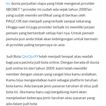
m/
dunia perjudian siapa yang tidak mengenal provider
SBOBET ? provider ini sudah ada sejak tahun 2000’an
yang sudah memiki sertifikat yang di berikan oleh
PAGCOR dan menjadi yang terbaik sampai sekarang,
Hingga saat ini juga provider terbaik ini memiliki jutaan
pemain yang bertambah setiap hari nya. Untuk pemain
pemula pun anda tidak akan kebingungan untuk bermain
di provider paling terpercaya se-asia
Judi Bola
QiuQiu99
telah menjadi tempat atau wadah
bagi para pecinta judi bola online. Dengan berada di dunia
judi online ini dari tahun 2009, kami telah memiliki
member dengan ulasan yang sangat bisa kamu andalkan.
Kamu bisa mengandalkan kami sebagai platform taruhan
bola kamu. Ada banyak jenis pasaran taruhan di situs judi
bola ini. Jika kamu baru saja bergabung, kami akan
menjelaskan beberapa jenis taruhan atau pasaran yang
ada dalam judi bola