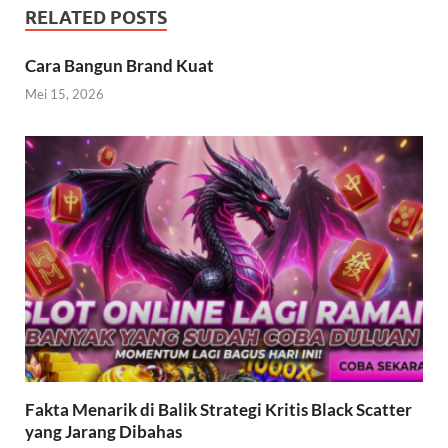
RELATED POSTS
Cara Bangun Brand Kuat
Mei 15, 2026
Fakta Menarik di Balik Strategi Kritis Black Scatter
yang Jarang Dibahas