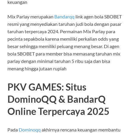
keuangan
Mix Parlay merupakan
Bandarqq
link agen bola SBOBET
resmi yang menyediakan taruhan judi bola dengan pasar
taruhan terpercaya 2024. Permainan Mix Parlay para
pecinta sepakbola karena memiliki perkalian odds yang
besar sehingga memiliki peluang menang besar. Di agen
bola SBOBET para member bisa memasang taruhan mix
parlay dengan minimal taruhan 5 ribu saja dan bisa
menang hingga jutaan rupiah
PKV GAMES: Situs
DominoQQ & BandarQ
Online Terpercaya 2025
Pada
Dominoqq
akhirnya rencana keuangan membantu