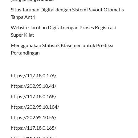
Situs Taruhan Digital dengan Sistem Payout Otomatis
Tanpa Antri
Website Taruhan Digital dengan Proses Registrasi
Super Kilat
Menggunakan Statistik Klasemen untuk Prediksi
Pertandingan
https://117.18.0.176/
https://202.95.10.41/
https://117.18.0.168/
https://202.95.10.164/
https://202.95.10.59/
https://117.18.0.165/