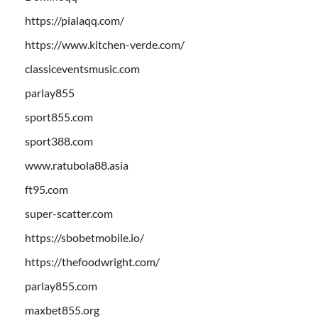
https://pialaqq.com/
https://www.kitchen-verde.com/
classiceventsmusic.com
parlay855
sport855.com
sport388.com
www.ratubola88.asia
ft95.com
super-scatter.com
https://sbobetmobile.io/
https://thefoodwright.com/
parlay855.com
maxbet855.org