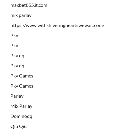
maxbet855.it.com
mix parlay
https://www.withshiveringheartswewait.com/
Pkv
Pkv
Pkv qq
Pkv qq
Pkv Games
Pkv Games
Parlay
Mix Parlay
Dominoqq
Qiu Qiu